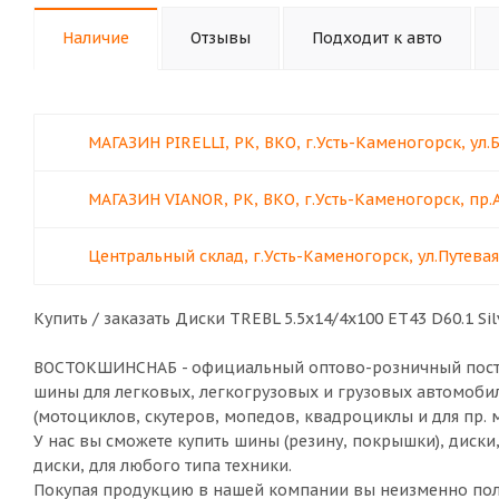
Наличие
Отзывы
Подходит к авто
МАГАЗИН PIRELLI, РК, ВКО, г.Усть-Каменогорск, ул.
МАГАЗИН VIANOR, РК, ВКО, г.Усть-Каменогорск, пр.
Центральный склад, г.Усть-Каменогорск, ул.Путевая
Купить / заказать Диски TREBL 5.5х14/4х100 ET43 D60.1 Si
ВОСТОКШИНСНАБ - официальный оптово-розничный постав
шины для легковых, легкогрузовых и грузовых автомобил
(мотоциклов, скутеров, мопедов, квадроциклы и для пр. 
У нас вы сможете купить шины (резину, покрышки), диски
диски, для любого типа техники.
Покупая продукцию в нашей компании вы неизменно полу