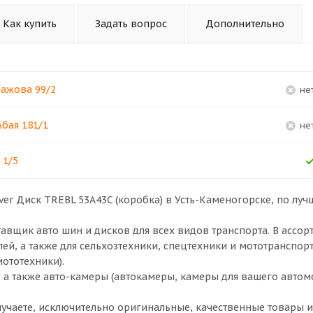
Как купить
Задать вопрос
Дополнительно
Бажова 99/2
Н
Абая 181/1
Н
 1/5
lver Диск TREBL 53A43C (коробка) в
Усть-Каменогорске
, по луч
щик авто шин и дисков для всех видов транспорта. В ассор
ей, а также для сельхозтехники, спецтехники и мототранспор
мототехники).
, а также авто-камеры (автокамеры, камеры для вашего автом
чаете, исключительно оригинальные, качественные товары и