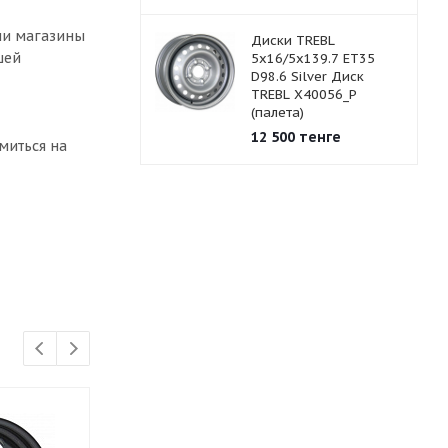
аши магазины
Диски TREBL
шей
5x16/5x139.7 ET35
D98.6 Silver Диск
TREBL X40056_P
(палета)
12 500
тенге
миться на