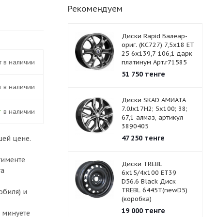
Рекомендуем
Диски Rapid Балеар-
ориг. (КС727) 7,5x18 ЕТ
25 6х139,7 106,1 дарк
ет в наличии
платинум Арт.r71585
51 750
тенге
ет в наличии
Диски SKAD АМИАТА
7.0Jx17H2; 5х100; 38;
В наличии
67,1 алмаз, артикул
3890405
47 250
тенге
шей цене.
тименте
Диски TREBL
та
6x15/4x100 ET39
D56.6 Black Диск
TREBL 6445T(newD5)
обиля) и
(коробка)
19 000
тенге
 минуете