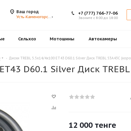
Ваш город
+7 (777) 766-77-06
Усть-Каменогорск
Звоните с 8:00 до 18:00
ые
Сельхоз
Мотошины
Автокамеры
е
-
Диски TREBL 5.5х14/4х100 ET43 D60.1 Silver Диск TREBL 53A43C (коро
ET43 D60.1 Silver Диск TREBL
12 000
тенге