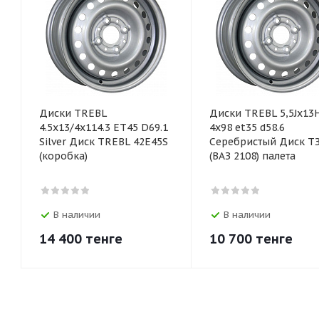
Диски TREBL
Диски TREBL 5,5Jx13
4.5х13/4х114.3 ET45 D69.1
4x98 et35 d58.6
Silver Диск TREBL 42E45S
Серебристый Диск Т
(коробка)
(ВАЗ 2108) палета
В наличии
В наличии
14 400
тенге
10 700
тенге