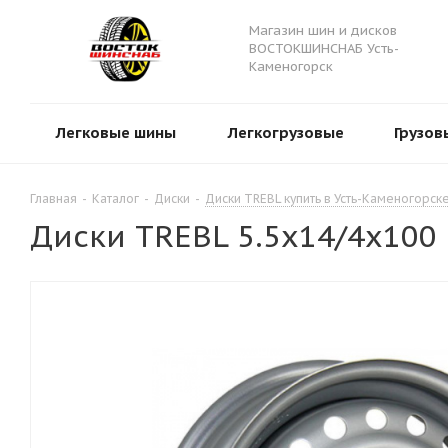
Магазин шин и дисков
ВОСТОКШИНСНАБ Усть-
Каменогорск
Легковые шины
Легкогрузовые
Грузов
Главная
-
Каталог
-
Диски
-
Диски TREBL купить в Усть-Каменогорск
Диски TREBL 5.5х14/4х100 