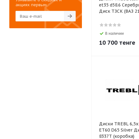
акциях первым
et35 d58.6 Сереб
Диск ТЗСК (ВАЗ 21
В наличии
10 700
тенге
Диски TREBL 6,5х
ЕТ60 D65 Silver 
8337T (коробка)