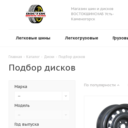
Магазин шин и дисков
ВОСТОКШИНСНАБ Усть-
Каменогорск
Легковые шины
Легкогрузовые
Грузов
Главная
-
Каталог
-
Диски
-
Подбор дисков
Подбор дисков
По популярности
Марка
—
Модель
—
Год выпуска