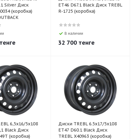
1 Silver Диск
ET46 D67.1 Black Диск TREBL
0034 (коробка)
R-1725 (коробка)
OUTBACK
ии
В наличии
тенге
32 700
тенге
EBL 6,5х16/5х108
Диски TREBL 6.5x17/5x108
,1 Black Диск
ET47 D60.1 Black Диск
49Т (коробка)
TREBL X40963 (коробка)