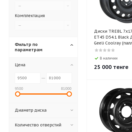
—
Комплектация
—
Диски TREBL 7x17
ET45 D54.1 Black
Geeli Coolray (пал
Фильтр по
параметрам
В наличии
Цена
25 000
тенге
9500
81000
Диаметр диска
Количество отверстий