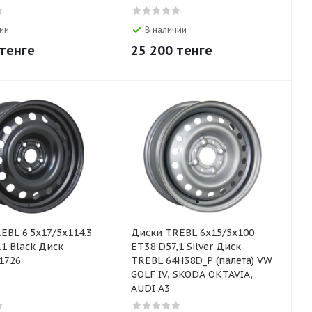
ии
В наличии
тенге
25 200
тенге
EBL 6.5x17/5x114.3
Диски TREBL 6х15/5х100
.1 Black Диск
ЕТ38 D57,1 Silver Диск
1726
TREBL 64H38D_P (палета) VW
GOLF IV, SKODA OKTAVIA,
AUDI A3