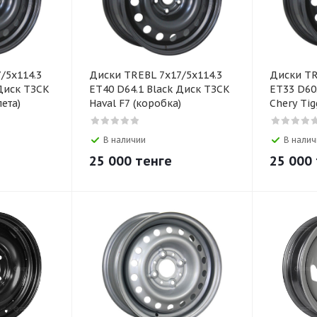
/5x114.3
Диски TREBL 7x17/5x114.3
Диски TR
 Диск ТЗСК
ET40 D64.1 Black Диск ТЗСК
ET33 D60
лета)
Haval F7 (коробка)
Chery Tig
В наличии
В налич
25 000
тенге
25 000