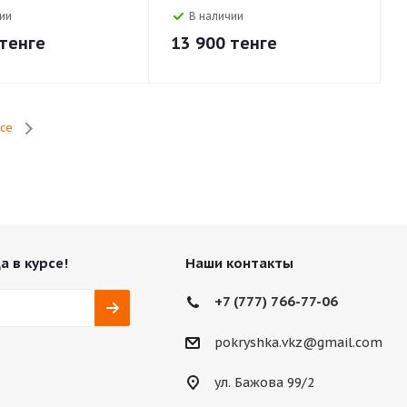
ии
В наличии
тенге
13 900
тенге
се
а в курсе!
Наши контакты
+7 (777) 766-77-06
pokryshka.vkz@gmail.com
ул. Бажова 99/2