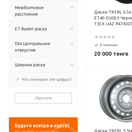
Межболтовое
Диски TREBL 6.5х
расстояние
ЕТ40 D108,5 Черн
ТЗСК UAZ PATRIOT
ET Вылет диска
DIA Центральное
В наличии
отверстие
20 000
тенге
Ширина диска
Что означают эти цифры?
?
Сбросить
Будьте всегда в курсе!
Диски TREBL 5,5J
Узнавайте о скидках и