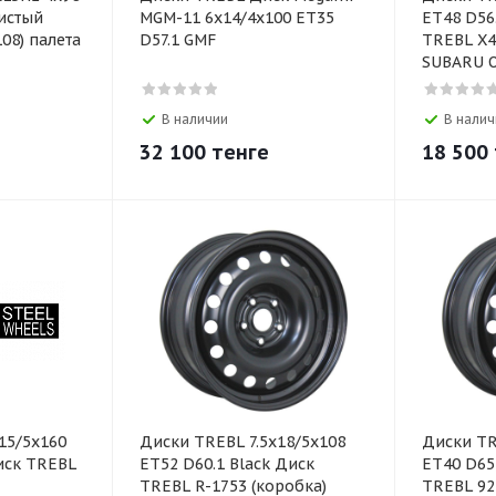
ристый
MGM-11 6x14/4x100 ET35
ET48 D56.
08) палета
D57.1 GMF
TREBL X4
SUBARU 
В наличии
В налич
32 100
тенге
18 500
15/5х160
Диски TREBL 7.5x18/5x108
Диски TR
Диск TREBL
ET52 D60.1 Black Диск
ЕТ40 D65
TREBL R-1753 (коробка)
TREBL 92