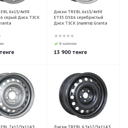
EBL 6x15/4x98
Диски TREBL 6x15/4x98
.6 серый Диск ТЗСК
ET35 D58.6 серебристый
Granta
Диск ТЗСК (палета) Granta
ии
В наличии
тенге
13 900
тенге
EBL 7x17/5x114.3
Диски TREBL 6.5x17/5x114.3