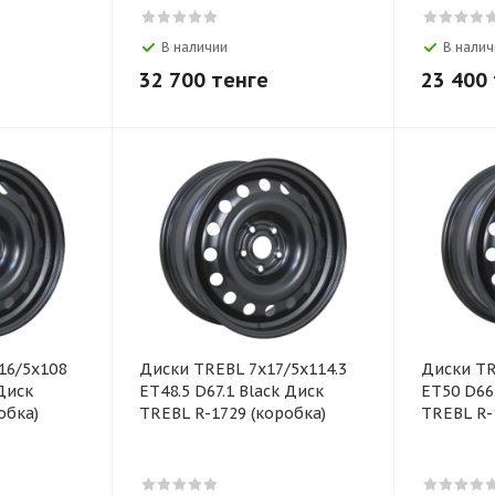
В наличии
В налич
32 700
тенге
23 400
16/5х108
Диски TREBL 7x17/5x114.3
Диски TR
Диск
ET48.5 D67.1 Black Диск
ET50 D66
обка)
TREBL R-1729 (коробка)
TREBL R-