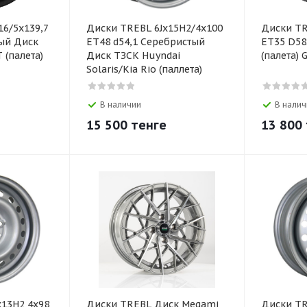
16/5х139,7
Диски TREBL 6Jx15H2/4х100
Диски TR
ый Диск
ET48 d54,1 Серебристый
ET35 D58
 (палета)
Диск ТЗСК Huyndai
(палета) 
Solaris/Kia Rio (паллета)
В наличии
В налич
15 500
тенге
13 800
x13H2 4x98
Диски TREBL Диск Megami
Диски TR