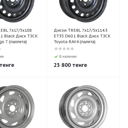
EBL 7x17/5x108
Диски TREBL 7х17/5х114.3
.1 Black Диск ТЗСК
ЕТ35 D60.1 Black Диск ТЗСК
go 7 (паллета)
Toyota RAV4 (палета)
ии
В наличии
тенге
23 800
тенге