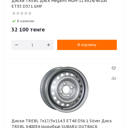
Диски TREBL Диск Megami MGM-11 6x14/4x100
ET35 D57.1 GMF
В наличии
32 100
тенге
В корзину
Диски TREBL 7x17/5x114.3 ET48 D56.1 Silver Диск
TREBL X40034 (коробка) SUBARU OUTBACK