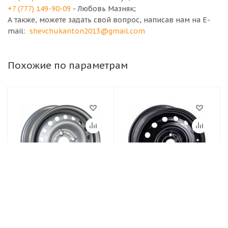
+7 (777) 149-90-09
- Любовь Мазняк;
А также, можете задать свой вопрос, написав нам на E-
mail:
shevchukanton2013@gmail.com
Похожие по параметрам
Диски TREBL
Диски TREBL
4.5х13/4х114.3 ET45
5,5х14/4х100 ЕТ36
D69.1 Silver Диск
D60,1 Диск TREBL