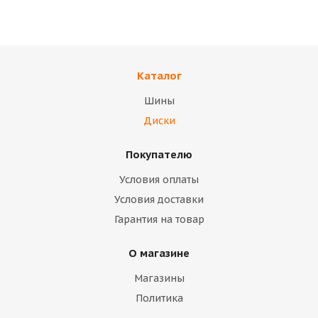
TREBL 42E45S
Black 53A36C
(коробка)
(коробка)
Каталог
В наличии
В наличии
Шины
14 400
тенге
12 500
тенге
Диски
Подробнее
Подробнее
Покупателю
Условия оплаты
Условия доставки
Гарантия на товар
О магазине
Магазины
Политика