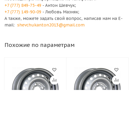
+7 (777) 849-75-49
- Антон Шевчук;
+7 (777) 149-90-09
- Любовь Мазняк;
А также, можете задать свой вопрос, написав нам на E-
mail:
shevchukanton2013@gmail.com
Похожие по параметрам
Диски TREBL
Диски TREBL
4.5х13/4х114.3 ET45
5,5Jx13H2 4x98 et35