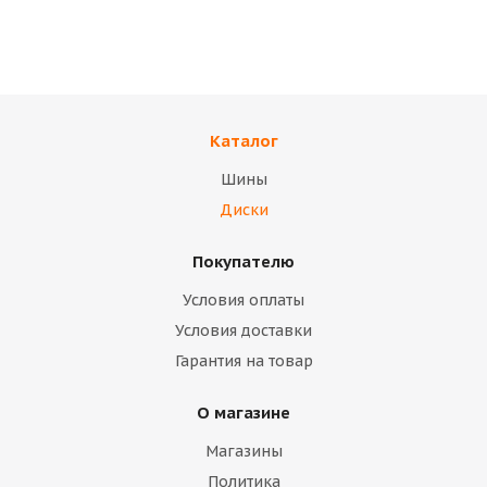
D69.1 Silver Диск
d58.6 Серебристый
TREBL 42E45S
Диск ТЗСК (ВАЗ 2108)
(коробка)
палета
Каталог
В наличии
В наличии
Шины
14 400
тенге
10 700
тенге
Диски
Подробнее
Подробнее
Покупателю
Условия оплаты
Условия доставки
Гарантия на товар
О магазине
Магазины
Политика