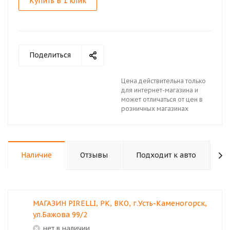
Купить в 1 клик
Поделиться
Цена действительна только
для интернет-магазина и
может отличаться от цен в
розничных магазинах
Наличие
Отзывы
Подходит к авто
К
МАГАЗИН PIRELLI, РК, ВКО, г.Усть-Каменогорск,
ул.Бажова 99/2
Нет в наличии