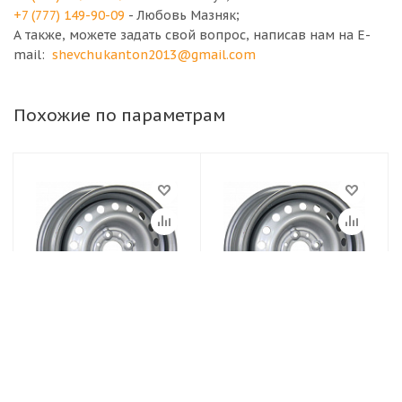
+7 (777) 149-90-09
- Любовь Мазняк;
А также, можете задать свой вопрос, написав нам на E-
mail:
shevchukanton2013@gmail.com
Похожие по параметрам
Диски TREBL
Диски TREBL
4.5х13/4х114.3 ET45
5,5Jx13H2 4x98 et35
D69.1 Silver Диск
d58.6 Серебристый