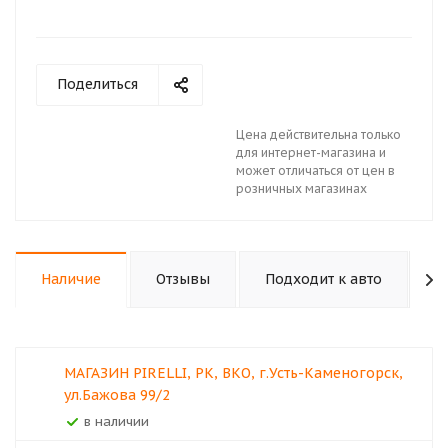
Поделиться
Цена действительна только
для интернет-магазина и
может отличаться от цен в
розничных магазинах
Наличие
Отзывы
Подходит к авто
К
МАГАЗИН PIRELLI, РК, ВКО, г.Усть-Каменогорск,
ул.Бажова 99/2
В наличии