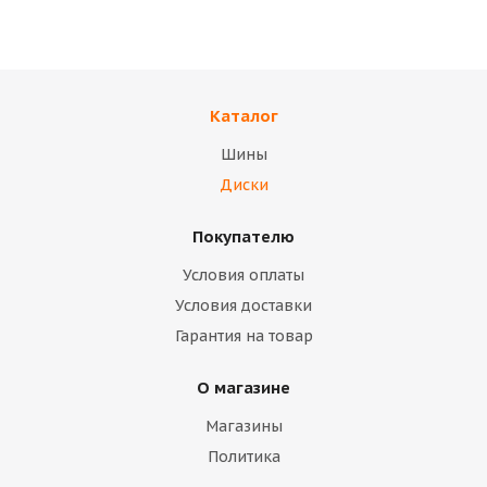
TREBL 42E45S
Диск ТЗСК (ВАЗ 2108)
(коробка)
палета
Каталог
В наличии
В наличии
Шины
14 400
тенге
10 700
тенге
Диски
Подробнее
Подробнее
Покупателю
Условия оплаты
Условия доставки
Гарантия на товар
О магазине
Магазины
Политика