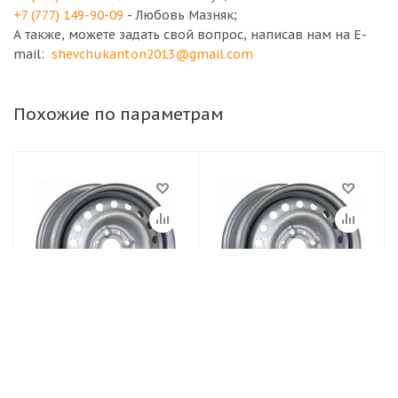
+7 (777) 149-90-09
- Любовь Мазняк;
А также, можете задать свой вопрос, написав нам на E-
mail:
shevchukanton2013@gmail.com
Похожие по параметрам
Диски TREBL
Диски TREBL
4.5х13/4х114.3 ET45
5,5Jx13H2 4x98 et35
D69.1 Silver Диск
d58.6 Серебристый