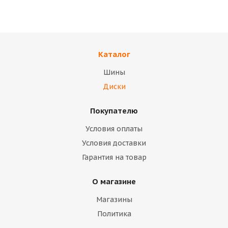
TREBL 42E45S
Диск ТЗСК (ВАЗ 2108)
(коробка)
палета
Каталог
В наличии
В наличии
Шины
14 400
тенге
10 700
тенге
Диски
Подробнее
Подробнее
Покупателю
Условия оплаты
Условия доставки
Гарантия на товар
О магазине
Магазины
Политика