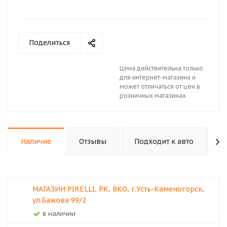
Поделиться
Цена действительна только
для интернет-магазина и
может отличаться от цен в
розничных магазинах
Наличие
Отзывы
Подходит к авто
К
МАГАЗИН PIRELLI, РК, ВКО, г.Усть-Каменогорск,
ул.Бажова 99/2
В наличии