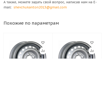
А также, можете задать свой вопрос, написав нам на E-
mail:
shevchukanton2013@gmail.com
Похожие по параметрам
Диски TREBL
Диски TREBL
4.5х13/4х114.3 ET45
5,5Jx13H2 4x98 et35
D69.1 Silver Диск
d58.6 Серебристый
TREBL 42E45S
Диск ТЗСК (ВАЗ 2108)
(коробка)
палета