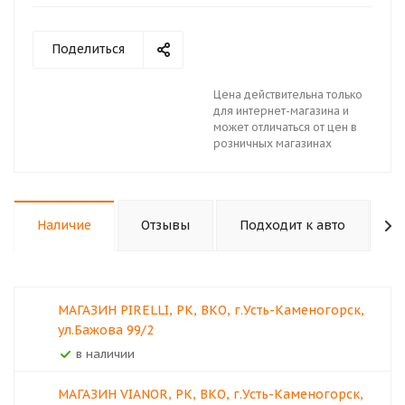
Поделиться
Цена действительна только
для интернет-магазина и
может отличаться от цен в
розничных магазинах
Наличие
Отзывы
Подходит к авто
К
МАГАЗИН PIRELLI, РК, ВКО, г.Усть-Каменогорск,
ул.Бажова 99/2
В наличии
МАГАЗИН VIANOR, РК, ВКО, г.Усть-Каменогорск,