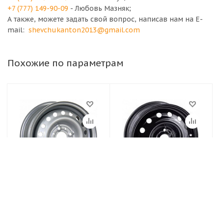
+7 (777) 149-90-09
- Любовь Мазняк;
А также, можете задать свой вопрос, написав нам на E-
mail:
shevchukanton2013@gmail.com
Похожие по параметрам
Диски TREBL
Диски TREBL
4.5х13/4х114.3 ET45
5,5х14/4х100 ЕТ36
D69.1 Silver Диск
D60,1 Диск TREBL