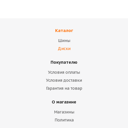
TREBL 42E45S
Black 53A36C
(коробка)
(коробка)
Каталог
В наличии
В наличии
Шины
14 400
тенге
12 500
тенге
Диски
Подробнее
Подробнее
Покупателю
Условия оплаты
Условия доставки
Гарантия на товар
О магазине
Магазины
Политика