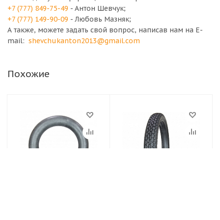
+7 (777) 849-75-49
- Антон Шевчук;
+7 (777) 149-90-09
- Любовь Мазняк;
А также, можете задать свой вопрос, написав нам на E-
mail:
shevchukanton2013@gmail.com
Похожие
3,00-18 Мотокамера,
Мотошины 3,00/80-18
автокамеры
55P (80/90-18) Л-291